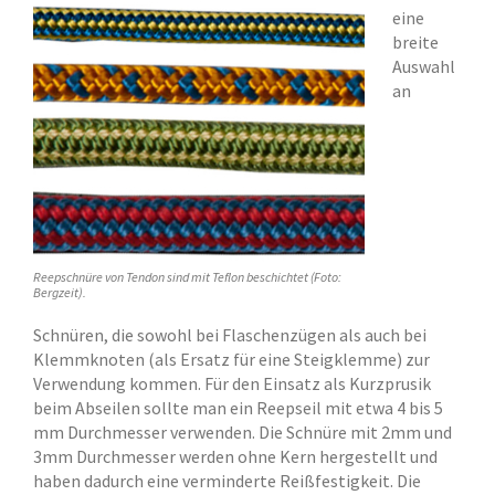
eine
breite
Auswahl
an
Reepschnüre von Tendon sind mit Teflon beschichtet (Foto:
Bergzeit).
Schnüren, die sowohl bei Flaschenzügen als auch bei
Klemmknoten (als Ersatz für eine Steigklemme) zur
Verwendung kommen. Für den Einsatz als Kurzprusik
beim Abseilen sollte man ein Reepseil mit etwa 4 bis 5
mm Durchmesser verwenden. Die Schnüre mit 2mm und
3mm Durchmesser werden ohne Kern hergestellt und
haben dadurch eine verminderte Reißfestigkeit. Die