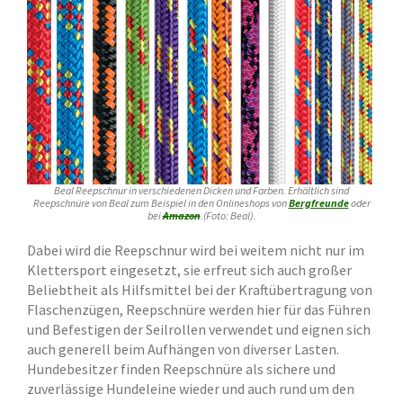
Beal Reepschnur in verschiedenen Dicken und Farben. Erhältlich sind
Reepschnüre von Beal zum Beispiel in den Onlineshops von
Bergfreunde
oder
bei
Amazon
.(Foto: Beal).
Dabei wird die Reepschnur wird bei weitem nicht nur im
Klettersport eingesetzt, sie erfreut sich auch großer
Beliebtheit als Hilfsmittel bei der Kraftübertragung von
Flaschenzügen, Reepschnüre werden hier für das Führen
und Befestigen der Seilrollen verwendet und eignen sich
auch generell beim Aufhängen von diverser Lasten.
Hundebesitzer finden Reepschnüre als sichere und
zuverlässige Hundeleine wieder und auch rund um den