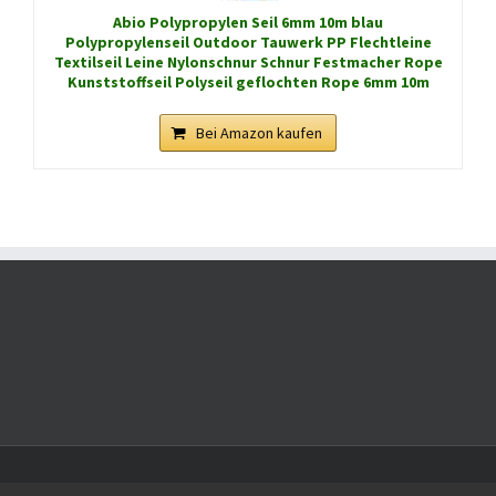
Abio Polypropylen Seil 6mm 10m blau
Polypropylenseil Outdoor Tauwerk PP Flechtleine
Textilseil Leine Nylonschnur Schnur Festmacher Rope
Kunststoffseil Polyseil geflochten Rope 6mm 10m
Bei Amazon kaufen
Diese Webseite enthält Werbung. Es gelten die AGB des jeweiligen Anbieters