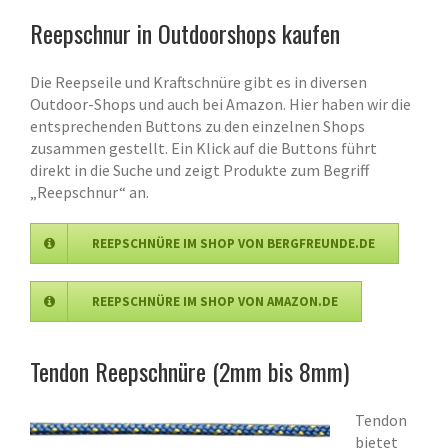
Reepschnur in Outdoorshops kaufen
Die Reepseile und Kraftschnüre gibt es in diversen
Outdoor-Shops und auch bei Amazon. Hier haben wir die
entsprechenden Buttons zu den einzelnen Shops
zusammen gestellt. Ein Klick auf die Buttons führt
direkt in die Suche und zeigt Produkte zum Begriff
„Reepschnur“ an.
REEPSCHNÜRE IM SHOP VON BERGFREUNDE.DE
REEPSCHNÜRE IM SHOP VON AMAZON.DE
Tendon Reepschnüre (2mm bis 8mm)
Tendon
bietet